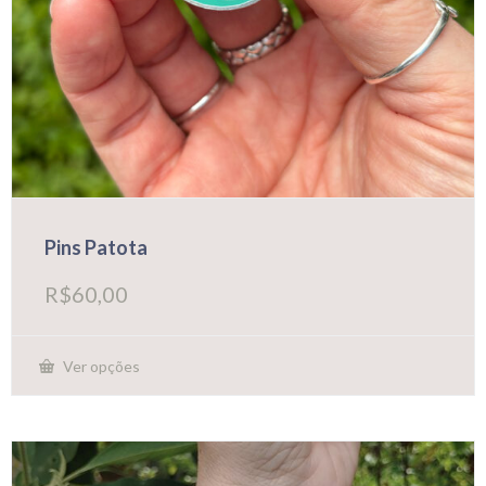
Pins Patota
R$
60,00
Ver opções
Este
produto
tem
várias
variantes.
As