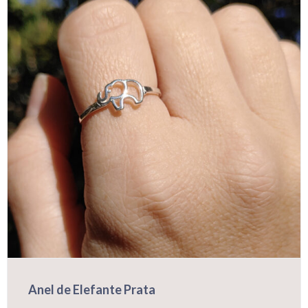
opções
podem
ser
escolhidas
na
página
do
produto
Anel de Elefante Prata