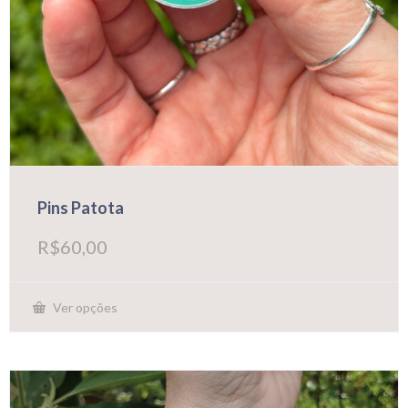
Pins Patota
R$
60,00
Ver opções
Este
produto
tem
várias
variantes.
As