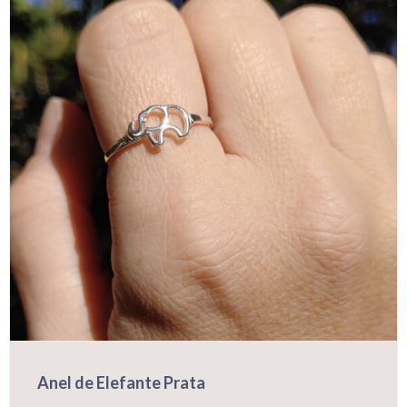
opções
podem
ser
escolhidas
na
página
do
produto
Anel de Elefante Prata