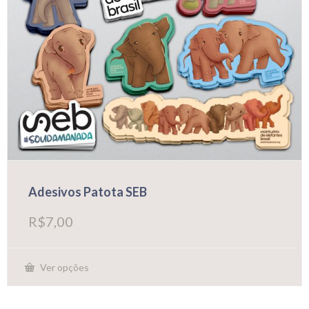
Adesivos Patota SEB
R$
7,00
Ver opções
Este
produto
tem