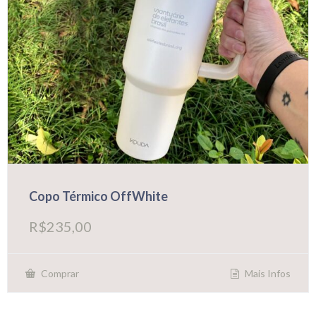
Copo Térmico OffWhite
R$
235,00
Mais Infos
Comprar