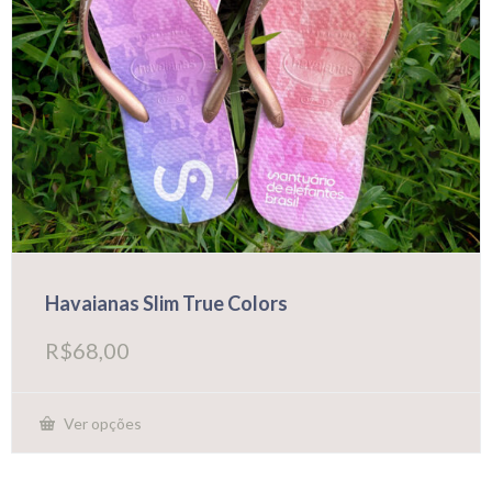
Havaianas Slim True Colors
R$
68,00
Ver opções
Este
produto
tem