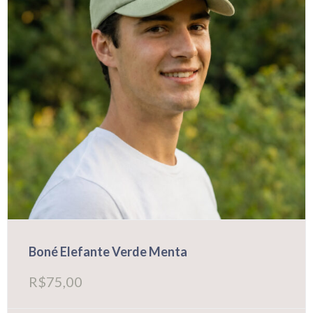
na
página
do
produto
Boné Elefante Verde Menta
R$
75,00