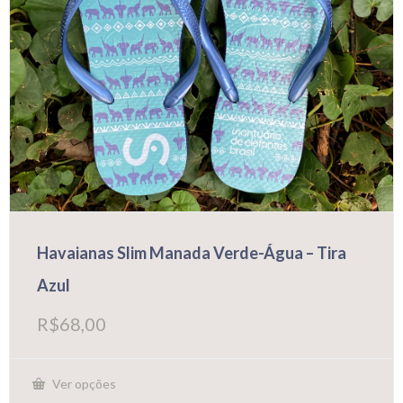
Havaianas Slim Manada Verde-Água – Tira
Azul
R$
68,00
Ver opções
Este