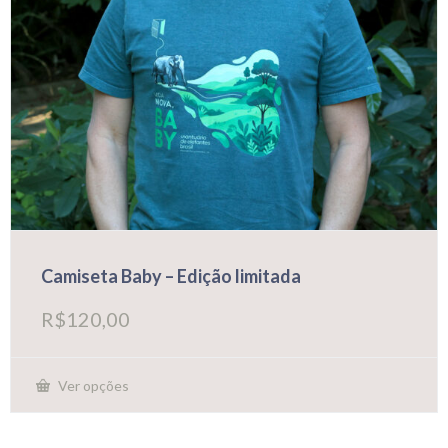
Camiseta Baby – Edição limitada
R$
120,00
Ver opções
Este
produto
tem