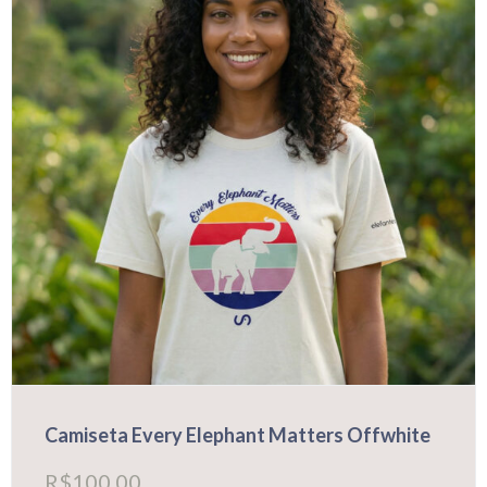
ser
escolhidas
na
página
do
produto
Camiseta Every Elephant Matters Offwhite
R$
100,00