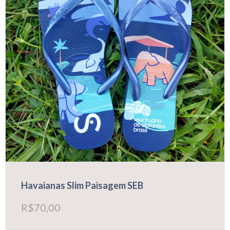
na
página
do
produto
Havaianas Slim Paisagem SEB
R$
70,00