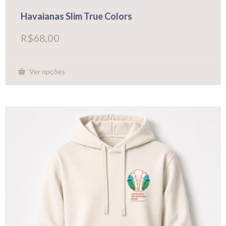
Havaianas Slim True Colors
R$
68,00
Ver opções
Este
produto
tem
várias
variantes.
As
opções
podem
ser
escolhidas
na
página
do
produto