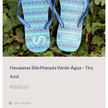
Havaianas Slim Manada Verde-Água – Tira
Azul
R$
68,00
Ver opções
Este