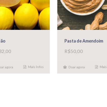
lão
Pasta de Amendoim
32,00
R$
50,00
Mais Infos
Mais
ar agora
Doar agora