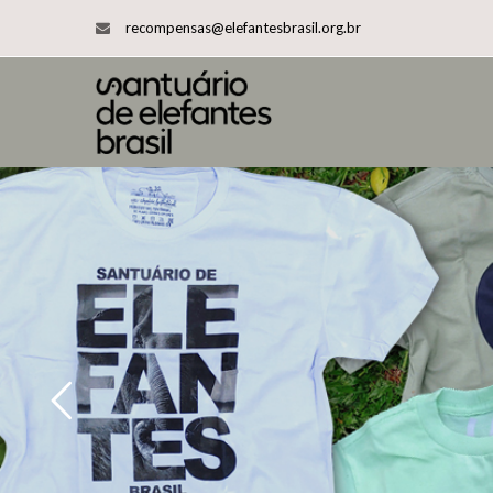
recompensas@elefantesbrasil.org.br