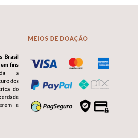
MEIOS DE DOAÇÃO
s Brasil
sem fins
da a
turo dos
érica do
iberdade
erem e