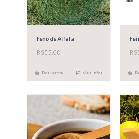
Feno de Alfafa
Fer
R$
55,00
R$
Mais Infos
Doar agora
Do