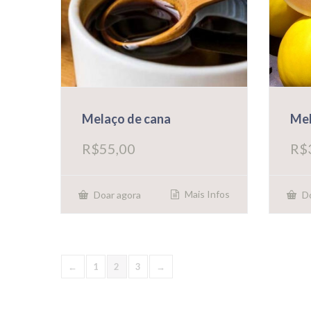
Melaço de cana
Me
R$
55,00
R$
Mais Infos
Doar agora
Do
←
1
2
3
→