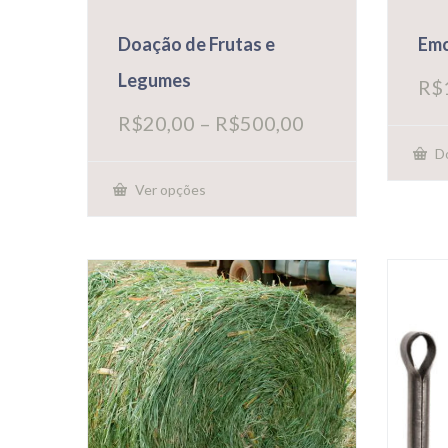
Doação de Frutas e
Emc
Legumes
R$
Faixa
R$
20,00
–
R$
500,00
de
Do
preço:
R$20,00
Ver opções
através
Este
R$500,00
produto
tem
várias
variantes.
As
opções
podem
ser
escolhidas
na
página
do
produto