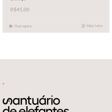
R$
45,00
Mais Infos
Doar agora
_