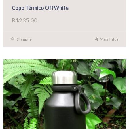
Copo Térmico OffWhite
R$
235,00
Mais Infos
Comprar