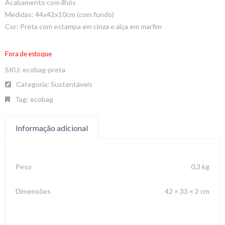
Acabamento com ilhós
Medidas: 44x42x10cm (com fundo)
Cor: Preta com estampa em cinza e alça em marfim
Fora de estoque
SKU:
ecobag-preta
Categoria:
Sustentáveis
Tag:
ecobag
Informação adicional
Peso
0,3 kg
Dimensões
42 × 33 × 2 cm