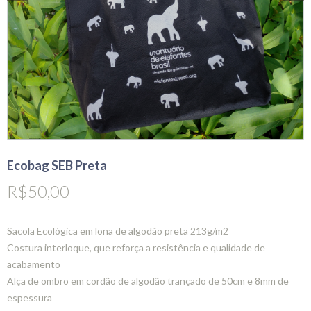
Ecobag SEB Preta
R$
50,00
Sacola Ecológica em lona de algodão preta 213g/m2
Costura interloque, que reforça a resistência e qualidade de
acabamento
Alça de ombro em cordão de algodão trançado de 50cm e 8mm de
espessura