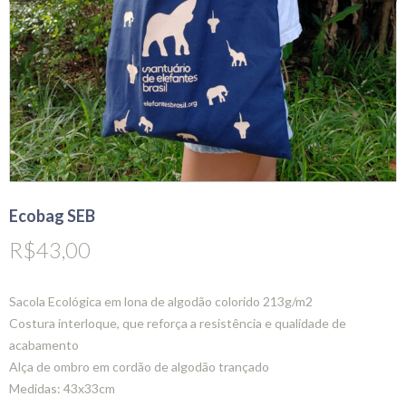
Ecobag SEB
R$
43,00
Sacola Ecológica em lona de algodão colorido 213g/m2
Costura interloque, que reforça a resistência e qualidade de
acabamento
Alça de ombro em cordão de algodão trançado
Medidas: 43x33cm