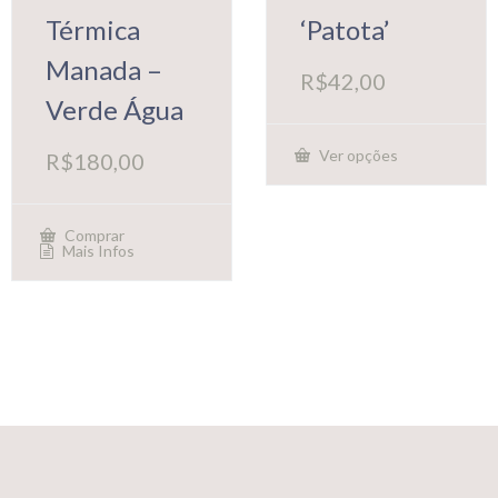
Térmica
‘Patota’
Manada –
R$
42,00
Verde Água
Ver opções
R$
180,00
Este
produto
tem
várias
Comprar
variantes.
Mais Infos
As
opções
podem
ser
escolhidas
na
página
do
produto