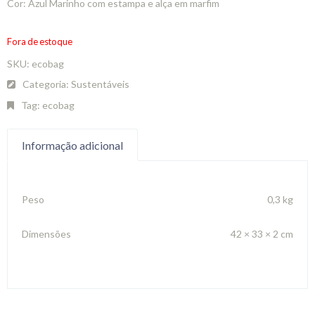
Cor: Azul Marinho com estampa e alça em marfim
Fora de estoque
SKU:
ecobag
Categoria:
Sustentáveis
Tag:
ecobag
Informação adicional
Peso
0,3 kg
Dimensões
42 × 33 × 2 cm