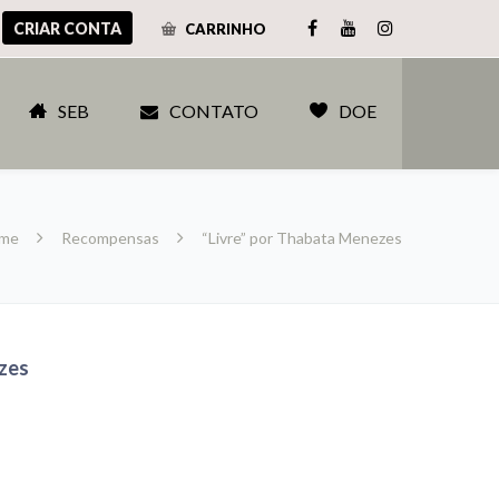
CRIAR CONTA
CARRINHO
SEB
CONTATO
DOE
me
Recompensas
“Livre” por Thabata Menezes
zes