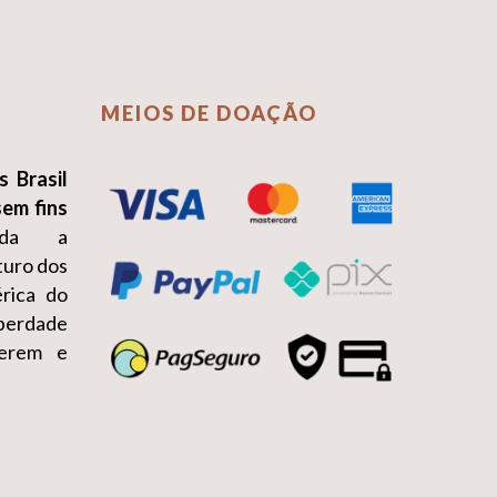
MEIOS DE DOAÇÃO
s Brasil
sem fins
da a
turo dos
érica do
iberdade
erem e