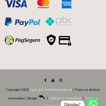
Copyright 2020
Santuário de Elefantes Brasil
| Todos os direitos
reservados | design
|
Política de Privacidade
|
Trocas &
Dúvidas?
Devoluções