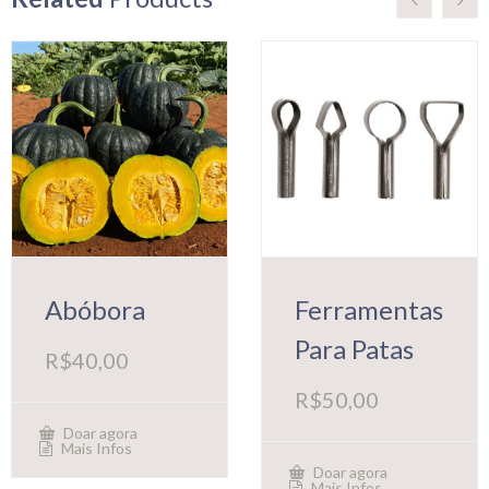
Abóbora
Ferramentas
Para Patas
R$
40,00
R$
50,00
Doar agora
Mais Infos
Doar agora
Mais Infos