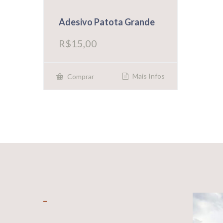
Adesivo Patota Grande
R$
15,00
Mais Infos
Comprar
_