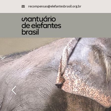
recompensas@elefantesbrasil.org.br