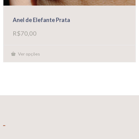
Anel de Elefante Prata
R$
70,00
Ver opções
Este
produto
tem
várias
variantes.
As
opções
podem
ser
escolhidas
na
página
_
do
produto