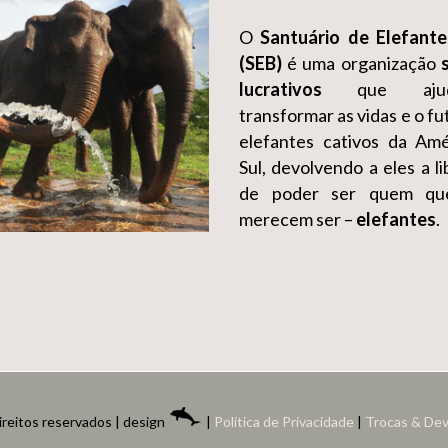
O
Santuário de Elefante
(SEB)
é uma organização
lucrativos
que aju
transformar as vidas e o fu
elefantes cativos da Am
Sul, devolvendo a eles a l
de poder ser quem qu
merecem ser –
elefantes
.
ireitos reservados | design
|
Política de Privacidade
|
Trocas & De