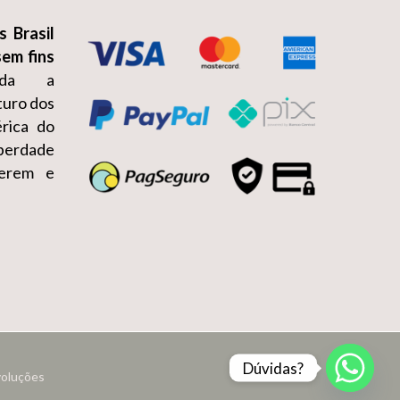
s Brasil
sem fins
da a
turo dos
érica do
iberdade
erem e
Dúvidas?
voluções