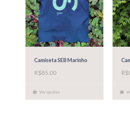
escolhidas
escol
na
na
página
págin
do
do
produto
prod
Camiseta SEB Marinho
Cam
R$
85,00
R$
Ver opções
Ve
Este
Este
produto
prod
tem
tem
várias
vária
variantes.
varia
As
As
opções
opçõ