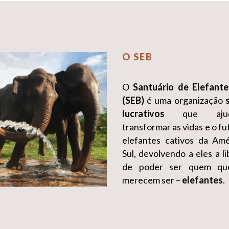
m
hidas
a
O SEB
uto
O
Santuário de Elefante
(SEB)
é uma organização
lucrativos
que aju
transformar as vidas e o fu
elefantes cativos da Am
Sul, devolvendo a eles a l
de poder ser quem qu
merecem ser –
elefantes
.