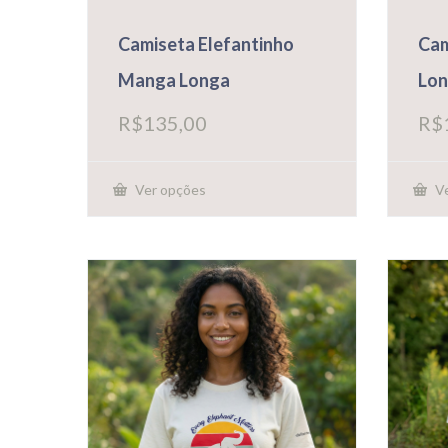
Camiseta Elefantinho
Cam
Manga Longa
Lon
R$
135,00
R$
Ver opções
Ve
Este
Este
produto
prod
tem
tem
várias
vária
variantes.
varia
As
As
opções
opçõ
podem
pode
ser
ser
escolhidas
escol
na
na
página
págin
do
do
produto
prod