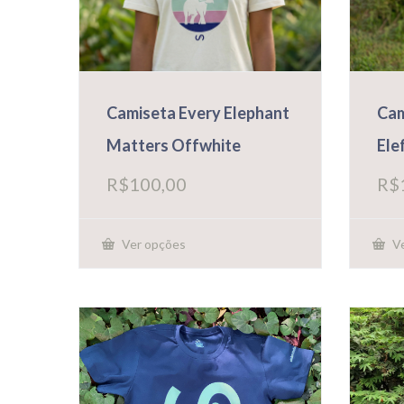
Camiseta Every Elephant
Cam
Matters Offwhite
Ele
R$
100,00
R$
Ver opções
Ve
Este
Este
produto
prod
tem
tem
várias
vária
variantes.
varia
As
As
opções
opçõ
podem
pode
ser
ser