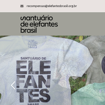
recompensas@elefantesbrasil.org.br