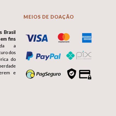
MEIOS DE DOAÇÃO
s Brasil
sem fins
da a
turo dos
érica do
iberdade
erem e