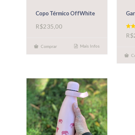
Copo Térmico OffWhite
Gar
R$
235,00
Aval
R$
5.00
de 5
Mais Infos
Comprar
C