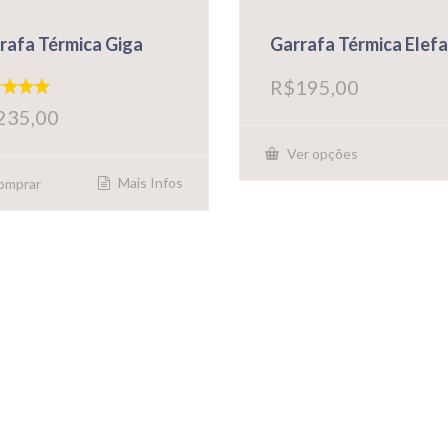
rafa Térmica Giga
Garrafa Térmica Elef
R$
195,00
iação
235,00
Ver opções
Este
produto
Mais Infos
omprar
tem
várias
variantes.
As
opções
podem
ser
escolhidas
na
página
do
produto