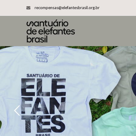
recompensas@elefantesbrasil.org.br