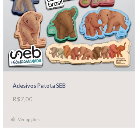
Adesivos Patota SEB
R$
7,00
Ver opções
Este
produto
tem