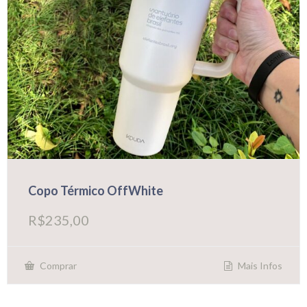
Copo Térmico OffWhite
R$
235,00
Mais Infos
Comprar