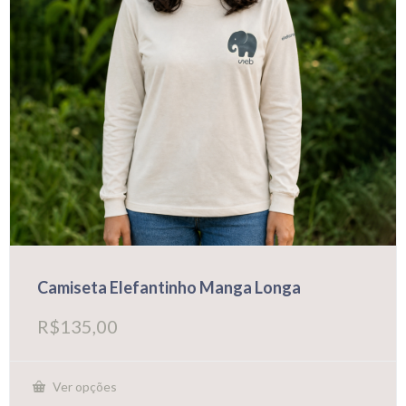
do
produto
Camiseta Elefantinho Manga Longa
R$
135,00
Ver opções
Este