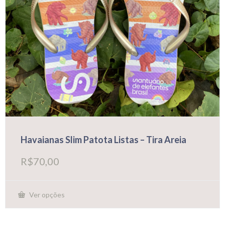
Havaianas Slim Patota Listas – Tira Areia
R$
70,00
Ver opções
Este
produto
tem