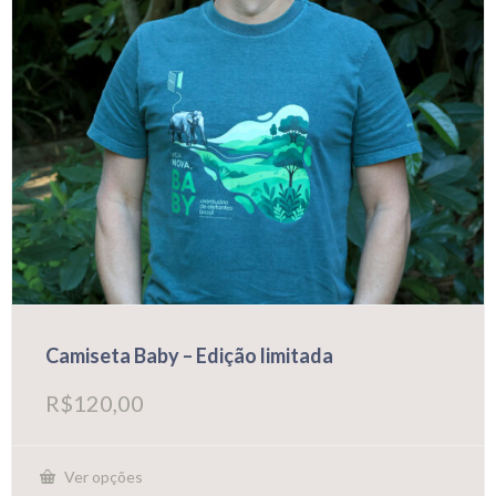
do
produto
Camiseta Baby – Edição limitada
R$
120,00
Ver opções
Este