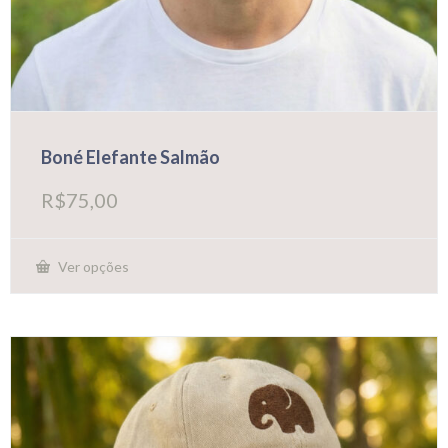
Boné Elefante Salmão
R$
75,00
Ver opções
Este
produto
tem
várias
variantes.
As
opções
podem
ser
escolhidas