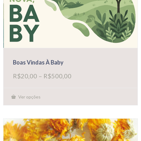
Boas Vindas À Baby
Faixa
R$
20,00
–
R$
500,00
de
preço:
R$20,00
Ver opções
através
Este
R$500,00
produto
tem
várias
variantes.
As
opções