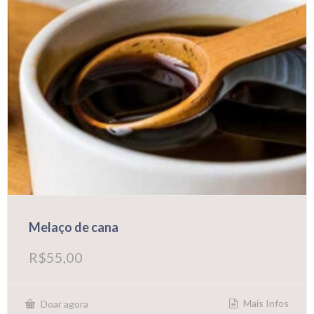
Melaço de cana
R$
55,00
Mais Infos
Doar agora