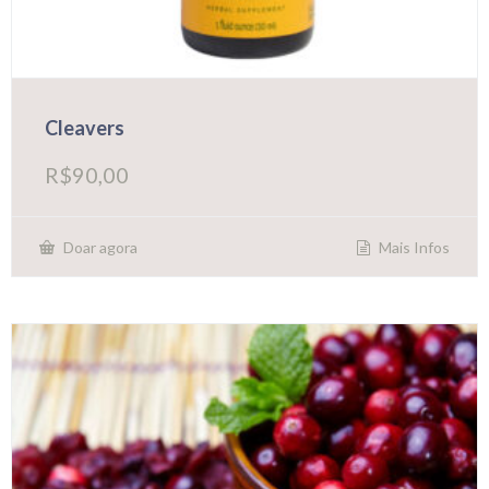
Cleavers
R$
90,00
Mais Infos
Doar agora