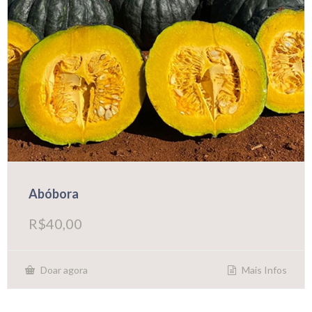
Abóbora
R$
40,00
Mais Infos
Doar agora