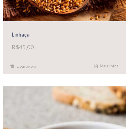
Linhaça
R$
45,00
Mais Infos
Doar agora