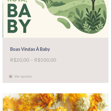
Boas Vindas À Baby
Faixa
R$
20,00
–
R$
500,00
de
preço:
R$20,00
Ver opções
através
Este
R$500,00
produto
tem
várias
variantes.
As
opções