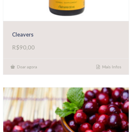
Cleavers
R$
90,00
Mais Infos
Doar agora