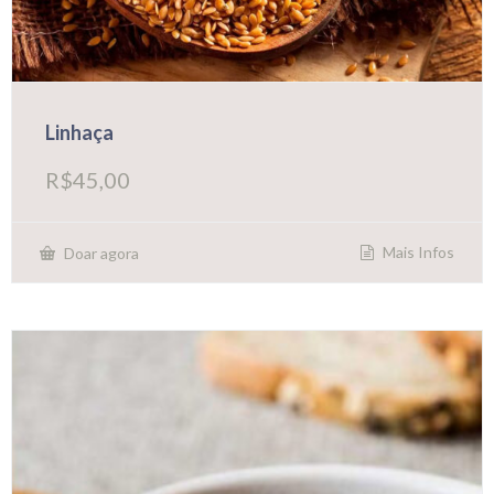
Linhaça
R$
45,00
Mais Infos
Doar agora