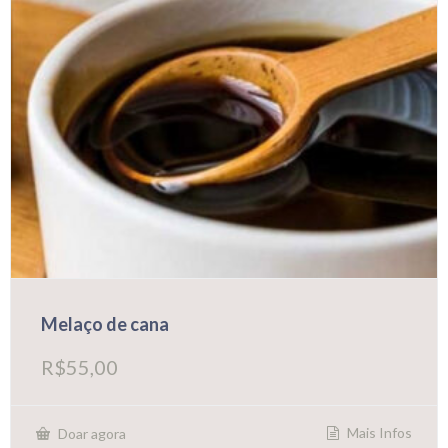
Melaço de cana
R$
55,00
Mais Infos
Doar agora