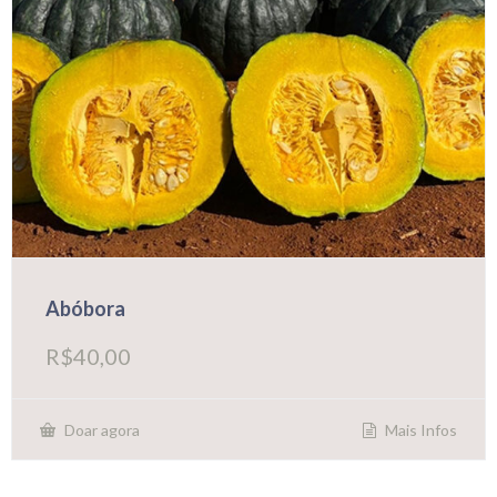
Abóbora
R$
40,00
Mais Infos
Doar agora