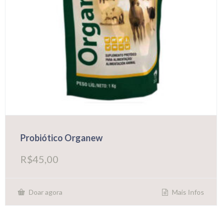
Probiótico Organew
R$
45,00
Mais Infos
Doar agora