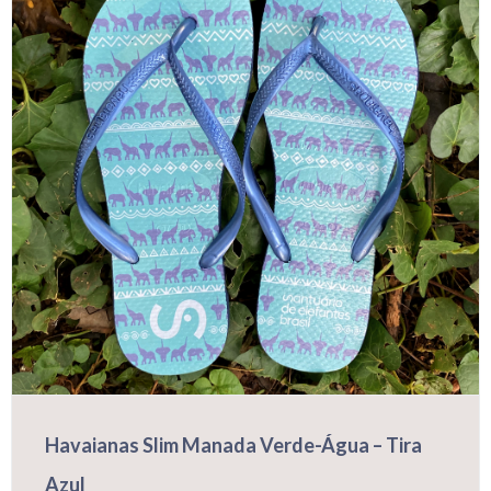
podem
ser
escolhidas
na
página
do
produto
Havaianas Slim Manada Verde-Água – Tira
Azul