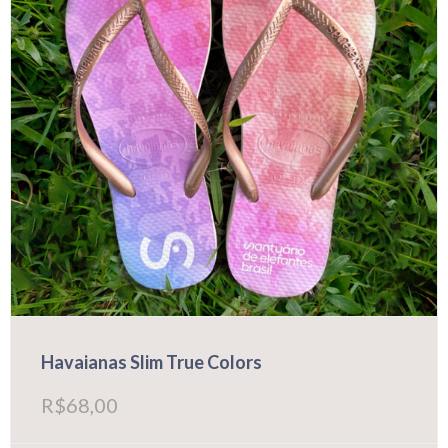
na
página
do
produto
Havaianas Slim True Colors
R$
68,00