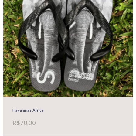
Havaianas África
R$
70,00