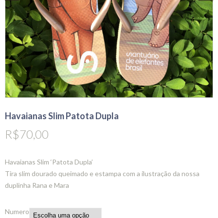
Havaianas Slim Patota Dupla
R$
70,00
Havaianas Slim ‘Patota Dupla’
Tira slim dourado queimado e estampa com a ilustração da nossa
duplinha Rana e Mara
Numero