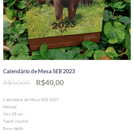
Calendário de Mesa SEB 2023
O
O
R$
50,00
R$
40,00
preço
preço
original
atual
Calendário de Mesa SEB 2023
era:
é:
Mensal
R$50,00.
R$40,00.
16 x 18 cm
Papel couchê
Base rígida