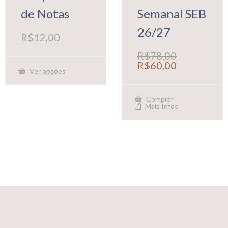
de Notas
Semanal SEB
26/27
R$
12,00
R$
78,00
O
O
R$
60,00
Ver opções
preço
preço
Este
original
atual
produto
era:
é:
tem
Comprar
R$78,00.
R$60,00.
várias
Mais Infos
variantes.
As
opções
podem
ser
escolhidas
na
página
do
produto