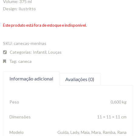
Volume: 375 ml
Design: Ilustritto
Este produto está fora de estoque e indisponível.
SKU:
canecas-meninas
Categorias:
Infantil
,
Louças
Tag:
caneca
Informação adicional
Avaliações (0)
Peso
0,600 kg
Dimensões
11 × 11 × 11 cm
Modelo
Guida, Lady, Maia, Mara, Ramba, Rana