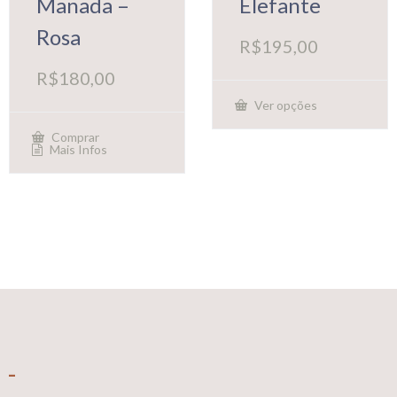
Manada –
Elefante
Rosa
R$
195,00
R$
180,00
Ver opções
Este
produto
Comprar
tem
Mais Infos
várias
variantes.
As
opções
podem
ser
escolhidas
na
página
do
produto
_