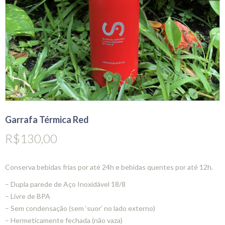
Garrafa Térmica Red
R$
130,00
Conserva bebidas frias por até 24h e bebidas quentes por até 12h.
– Dupla parede de Aço Inoxidável 18/8
– Livre de BPA
– Sem condensação (sem ‘suor’ no lado externo)
– Hermeticamente fechada (não vaza)