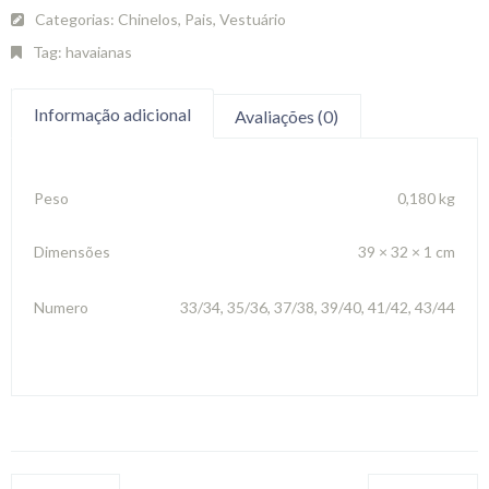
Categorias:
Chinelos
,
Pais
,
Vestuário
Tag:
havaianas
Informação adicional
Avaliações (0)
Peso
0,180 kg
Dimensões
39 × 32 × 1 cm
Numero
33/34, 35/36, 37/38, 39/40, 41/42, 43/44