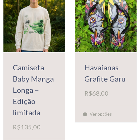
ser
escolhidas
na
página
do
produto
Camiseta
Havaianas
Baby Manga
Grafite Garu
Longa –
R$
68,00
Edição
limitada
Ver opções
Este
produto
R$
135,00
tem
várias