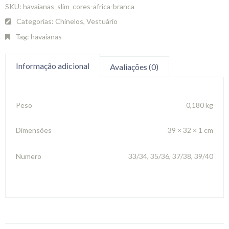
SKU:
havaianas_slim_cores-africa-branca
Categorias:
Chinelos
,
Vestuário
Tag:
havaianas
Informação adicional
Avaliações (0)
Peso
0,180 kg
Dimensões
39 × 32 × 1 cm
Numero
33/34, 35/36, 37/38, 39/40