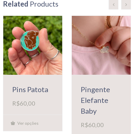
Related
Products
Pins Patota
Pingente
Elefante
R$
60,00
Baby
Ver opções
R$
60,00
Este
produto