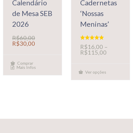
Calendário
Cadernetas
de Mesa SEB
‘Nossas
2026
Meninas’
R$
60,00
O
O
R$
30,00
Avaliação
R$
16,00
–
preço
preço
5.00
Faixa
R$
115,00
original
atual
de 5
de
era:
é:
preço:
Comprar
R$60,00.
R$30,00.
Mais Infos
R$16,00
Ver opções
através
Este
R$115,00
produto
tem
várias
variantes.
As
opções
podem
ser
escolhidas
na