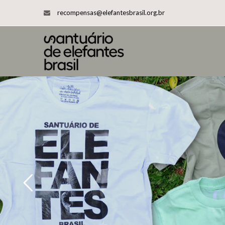
recompensas@elefantesbrasil.org.br