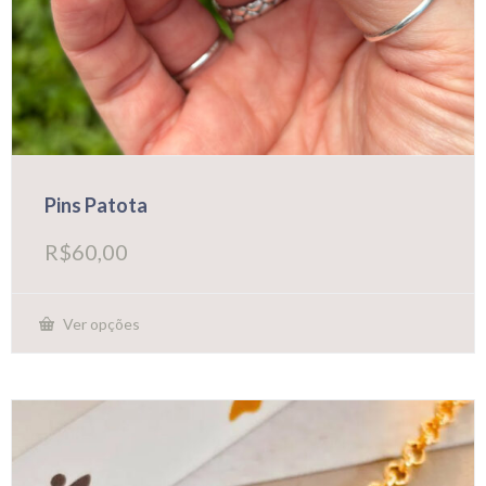
Pins Patota
R$
60,00
Ver opções
Este
produto
tem
várias
variantes.
As
opções
podem