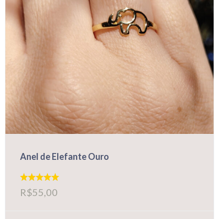
Anel de Elefante Ouro
Avaliação
R$
55,00
5.00
de 5