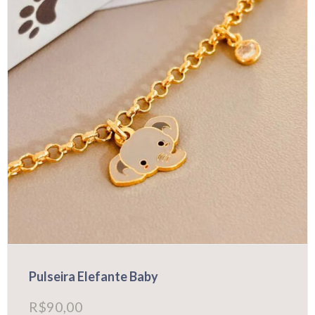
ser
escolhidas
na
página
do
produto
Pulseira Elefante Baby
R$
90,00