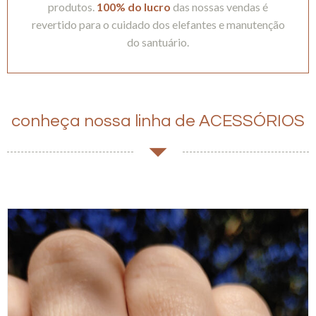
produtos.
100% do lucro
das nossas vendas é
revertido para o cuidado dos elefantes e manutenção
do santuário.
conheça nossa linha de ACESSÓRIOS