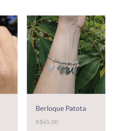
Berloque Patota
R$
65,00