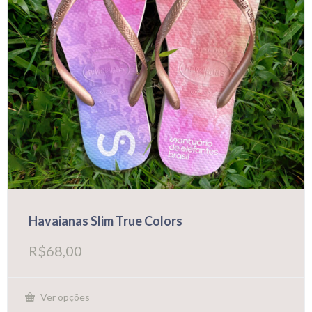
do
produto
Havaianas Slim True Colors
R$
68,00
Ver opções
Este