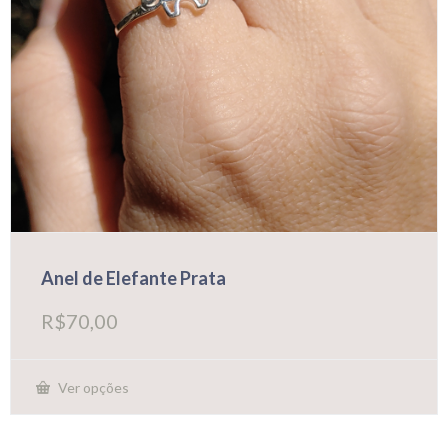
Anel de Elefante Prata
R$
70,00
Ver opções
Este
produto
tem